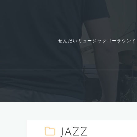
コ
ン
テ
ン
ツ
せんだいミュージックゴーラウンド
へ
ス
キ
ッ
プ
JAZZ