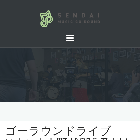
コ
ン
テ
ン
ツ
へ
ス
キ
ッ
プ
ゴーラウンドライブ