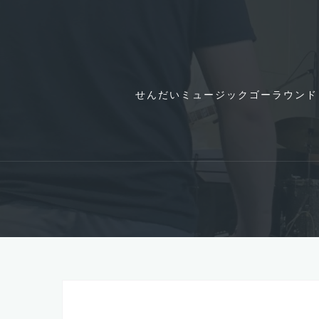
コ
ン
テ
ン
ツ
せんだいミュージックゴーラウンド
へ
ス
キ
ッ
プ