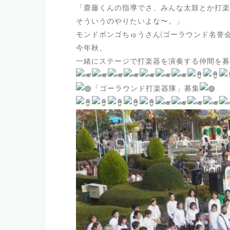
「齋藤くんの指導でさ、みんな太鼓とか打楽
そういうのやりたいよな〜。」
モンドボンゴちゅうさん(ゴーラウンド名誉
今年秋、
一緒にステージで打楽器を演奏する仲間を募
「ゴーラウンド打楽器隊」募集