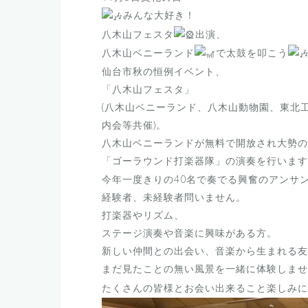
みんな大好き！
八木山フェスタ
出演、
八木山ベニーランド
で太鼓を叩こう
仙台市秋の恒例イベント、
「八木山フェスタ」
(八木山ベニーランド、八木山動物園、東北
内会等共催)。
八木山ベニーランドが無料で開放され大勢の
「ゴーラウンド打楽器隊」の演奏を行います
今年一度きりの40名で奏でる興奮のアンサ
経験者、未経験者問いません。
打楽器やリズム、
ステージ演奏や音楽に興味がある方。
新しい仲間との出会い、音楽から生まれる友
まだ見たことの無い風景を一緒に体験しませ
たくさんの皆様とお会い出来ること楽しみに